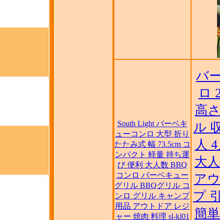
バ
ロ 
高さ
South Light バーベキ
ル 収
ューコンロ 大型 折り
人 
たたみ式 幅 73.5cm コ
ンパクト 軽量 持ち運
大人
び 便利 大人数 BBQ
コンロ バーベキュー
アウ
グリル BBQグリル コ
プ 
ンロ グリル キャンプ
用品 アウトドア レジ
簡単
ャー 焼肉 料理 sl-kl01