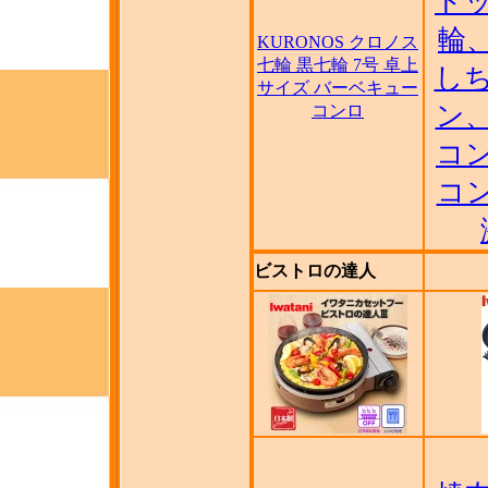
ドッ
輪
KURONOS クロノス
七輪 黒七輪 7号 卓上
し
サイズ バーベキュー
ン
コンロ
コン
コ
ビストロの達人