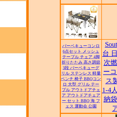
Sou
バーベキューコンロ
6点セット メッシュ
台 
テーブル チェア 4脚
次燃
折りたたみ 高さ調節
3段 バーベキューグ
ーコ
リル ステンレス 軽量
ベンチ 椅子 BBQコン
ス製
ロ 大型 グリル テー
1-
ブル アウトドアチェ
ア アウトドアチェア
納袋
ー セット BBQ 海 フ
ェス 運動会 公園
ア