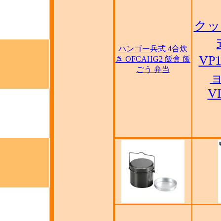
クッ
ハンゴー兵式 4合炊
VP1
き OFCAHG2 飯盒 飯
ごう 弁当
V