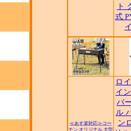
ト 
式 P
ロイ
イン
バ
ル 
ンロ
≪あす楽対応≫コー
ナン オリジナル 大型