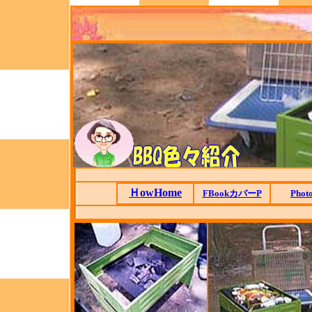
ＨowHome
FBookカバーP
Phot