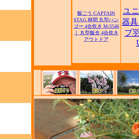
ユニ
飯ごう CAPTAIN
STAG 林間 丸型ハン
器具
ゴー 4合炊き M-5546
プ羽
｜ 丸型飯盒 4合炊き
アウトドア