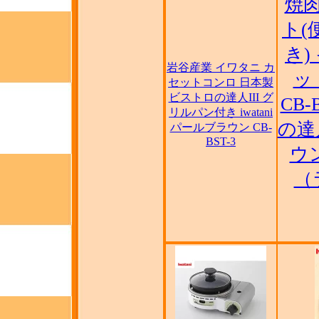
焼
ト(
き)
岩谷産業 イワタニ カ
ッ
セットコンロ 日本製
ビストロの達人III グ
CB-
リルパン付き iwatani
の達
パールブラウン CB-
BST-3
ウン
（