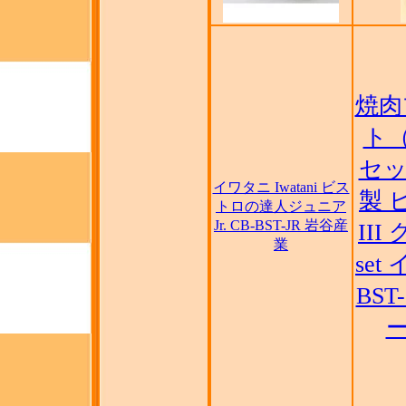
焼肉
ト
セッ
イワタニ Iwatani ビス
製 
トロの達人ジュニア
Jr. CB-BST-JR 岩谷産
II
業
set
BST