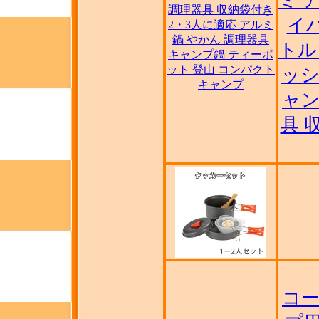
ミ 
調理器具 収納袋付き
イパ
2・3人に適応 アルミ
鍋 やかん 調理器具
トル
キャンプ鍋 ティーポ
ット 登山 コンパクト
ッシ
キャンプ
ャン
具 
コー