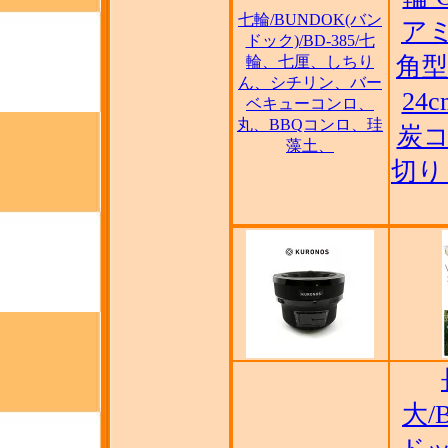
七輪/BUNDOK(バン
ア
ドック)/BD-385/七
角型
輪、七厘、しちり
ん、シチリン、バー
24
ベキューコンロ、
丸、BBQコンロ、珪
炭コ
藻土、
切り
大/