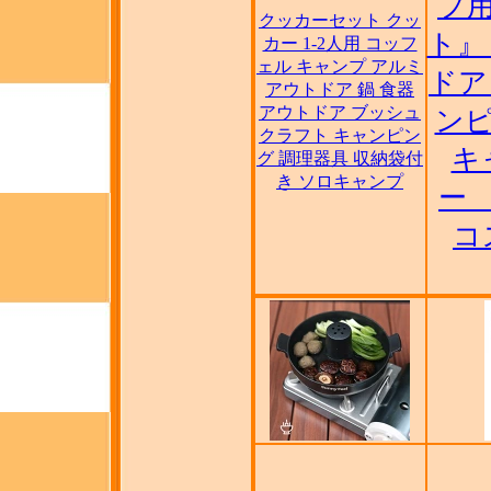
プ
クッカーセット クッ
ト』
カー 1-2人用 コッフ
ェル キャンプ アルミ
ドア
アウトドア 鍋 食器
アウトドア ブッシュ
ンピ
クラフト キャンピン
キ
グ 調理器具 収納袋付
き ソロキャンプ
ー
コ