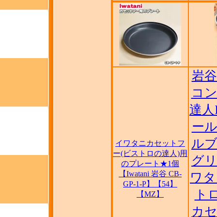
岩谷
コン
達人I
ール
ルブ
イワタニカセットフ
ー(ビストロの達人)用
グリ
のプレート★1個
【Iwatani 岩谷 CB-
ワタニ
GP-1-P】【54】
トロ
【MZ】
カセ