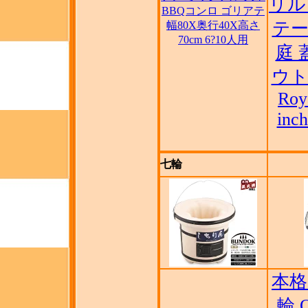
リル
BBQコンロ ゴリアテ
テー
幅80X奥行40X高さ
70cm 6?10人用
庭 
ウト
Roy
inc
七輪
本格
輪 