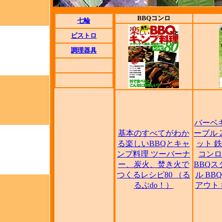
BBQコンロ
七輪
ビストロ
調理器具
バーベ
基本のすべてがわか
ーブル 
る楽しいBBQとキャ
ット 
ンプ料理 ツーバーナ
コンロ
ー、炭火、焚き火で
BBQ
つくるレシピ80 （る
ル BB
るぶdo！）
アウトド