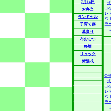
7月14日
式
Clo
お弁当
レ
ランドセル
ウト
ラ
子育て燕
墓参り
布おむつ
祭壇
リュック
紫陽花
公
式
Clo
レ
ウト
ラ