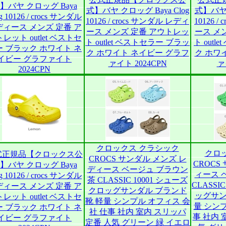
】バヤ クロッグ Baya
式】バヤ クロッグ Baya Clog
式】バヤ 
g 10126 / crocs サンダル
10126 / crocs サンダル レディ
10126 
ディース メンズ 定番 ア
ース メンズ 定番 アウトレッ
ース メ
レット outlet ベストセ
ト outlet ベストセラー ブラッ
ト out
ー ブラック ホワイト ネ
ク ホワイト ネイビー グラフ
ク ホワ
イビー グラファイト
ァイト 2024CPN
ァ
2024CPN
クロックス クラシック
クロ
式正規品【クロックス公
CROCS サンダル メンズ レ
CROCS
】バヤ クロッグ Baya
ディース ベージュ ブラウン
ィース 
g 10126 / crocs サンダル
茶 CLASSIC 10001 シューズ
CLASSI
ディース メンズ 定番 ア
クロッグサンダル ブランド
ッグサン
レット outlet ベストセ
靴 軽量 シンプル オフィス 会
量 シン
ー ブラック ホワイト ネ
社 仕事 社内 室内 スリッパ
事 社内 
イビー グラファイト
定番 人気 グリーン 緑 イエロ