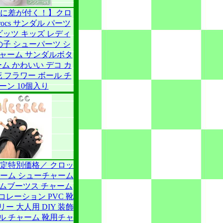
に差が付く！】クロ
rocs サンダル パーツ
ビッツ キッズ レディ
の子 シューパーツ シ
ャーム サンダルボタ
ーム かわいい デコ カ
花 フラワー ボール チ
ーン 10個入り
s限定特別価格／ クロッ
ャーム シューチャーム
ムブーツス チャーム
レーション PVC 靴
ー 大人用 DIY 装飾
ル チャーム 靴用チャ