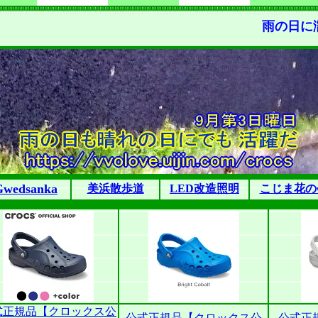
雨の日に濡
Gwedsanka
美浜散歩道
LED改造照明
こじま花の
式正規品【クロックス公
公式正規品【クロックス公
公式正