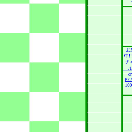
お
中
チ
ール
c
PE
10