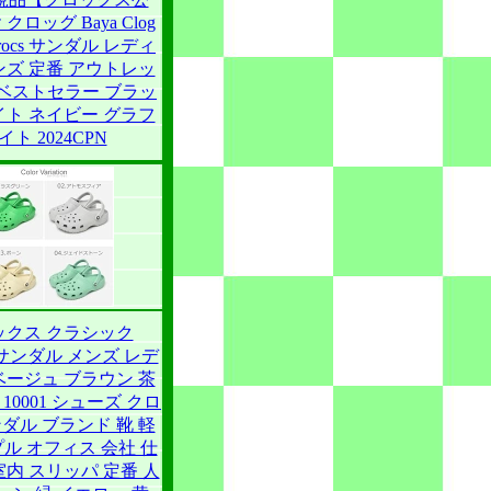
クロッグ Baya Clog
/ crocs サンダル レディ
ンズ 定番 アウトレッ
let ベストセラー ブラッ
イト ネイビー グラフ
イト 2024CPN
ックス クラシック
 サンダル メンズ レデ
ベージュ ブラウン 茶
C 10001 シューズ クロ
ダル ブランド 靴 軽
プル オフィス 会社 仕
室内 スリッパ 定番 人