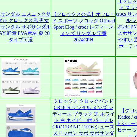
【クロッ
ド スライド
ボサンダル エスニックサ
crocs
【クロックス公式】オフロー
ダル クロックス風 男女
ル 
ド スポーツ クロッグ Offroad
用サンダル サボサンダル
2024C
Sport Clog / crocs レディース
AY 軽量 EVA素材 夏 20
スポサン
メンズ サンダル 定番
タイプ可選
2024CPN
やすい 
ポーティ
クロックス クロックバンド
CROCS サンダル メンズ レ
【クロ
ディース ブラック 黒 ホワイ
Kadee 
ト 白 ネイビー 紺 パープル
トシュー
CROCBAND 11016 シューズ
セラー 
スリッポン サボ サボサンダ
ーズ 