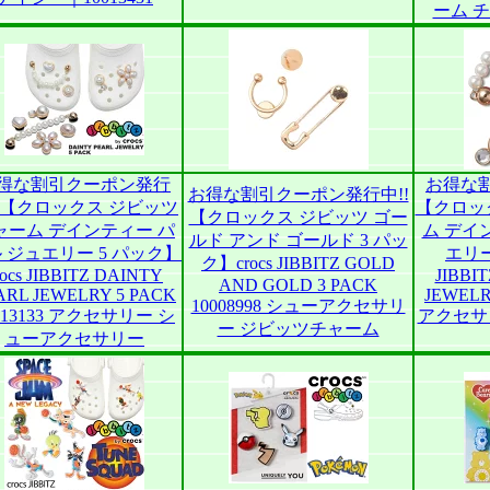
ーム 
得な割引クーポン発行
お得な
お得な割引クーポン発行中!!
!!【クロックス ジビッツ
【クロッ
【クロックス ジビッツ ゴー
ャーム デインティー パ
ム デイ
ルド アンド ゴールド 3 パッ
 ジュエリー 5 パック】
エリー
ク】crocs JIBBITZ GOLD
rocs JIBBITZ DAINTY
JIBBI
AND GOLD 3 PACK
ARL JEWELRY 5 PACK
JEWELR
10008998 シューアクセサリ
013133 アクセサリー シ
アクセサ
ー ジビッツチャーム
ューアクセサリー