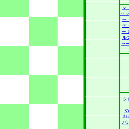
シ
セ
ー
デ
ー
ル
ャー
ク
SY
Ra
バ