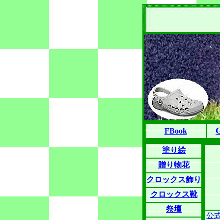
FBook
塗り絵
贈り物花
クロックス飾り
クロックス靴
祭壇
公