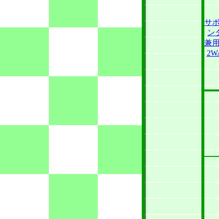
サ
ン
兼
2W