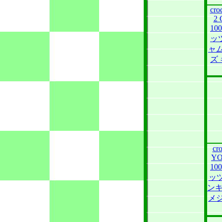
cro
2
10
ッ
ャム
ズ
cr
YO
10
ッツ
ンキ
メ