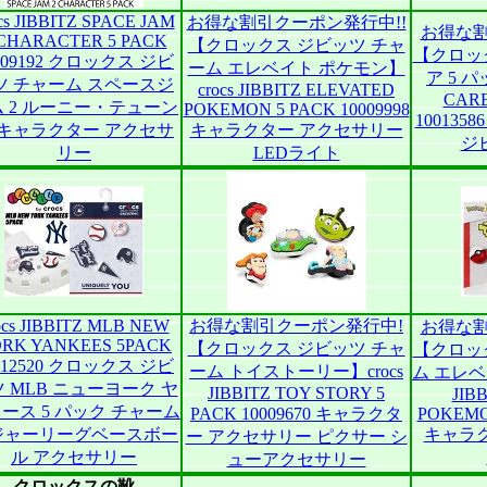
cs JIBBITZ SPACE JAM
お得な割引クーポン発行中!!
お得な割
 CHARACTER 5 PACK
【クロックス ジビッツ チャ
【クロッ
009192 クロックス ジビ
ーム エレベイト ポケモン】
ア 5 パッ
ツ チャーム スペースジ
crocs JIBBITZ ELEVATED
CARE
 2 ルーニー・テューン
POKEMON 5 PACK 10009998
10013
 キャラクター アクセサ
キャラクター アクセサリー
ジ
リー
LEDライト
ocs JIBBITZ MLB NEW
お得な割引クーポン発行中!
お得な割
RK YANKEES 5PACK
【クロックス ジビッツ チャ
【クロッ
012520 クロックス ジビ
ーム トイストーリー】crocs
ム エレベ
 MLB ニューヨーク ヤ
JIBBITZ TOY STORY 5
JIB
ース 5 パック チャーム
PACK 10009670 キャラクタ
POKEMON
ジャーリーグベースボー
キャラ
ー アクセサリー ピクサー シ
ル アクセサリー
ューアクセサリー
クロックスの靴