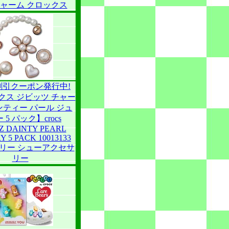
チャーム クロックス
割引クーポン発行中!
クス ジビッツ チャー
ンティー パール ジュ
 5 パック】crocs
TZ DAINTY PEARL
Y 5 PACK 10013133
リー シューアクセサ
リー