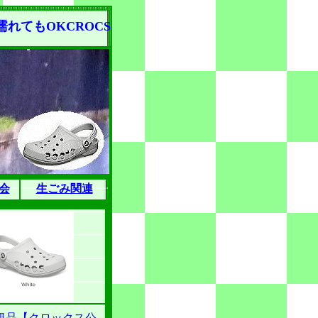
れてもOKCROCS
会
生ごみ関連
規品【クロックス公