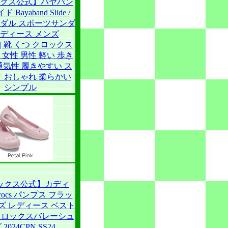
クス公式】バヤバン
 Bayaband Slide /
 サンダル スポーツサンダ
レディース メンズ
PN| 靴 くつ クロックス
 女性 男性 軽い 歩き
通気性 履きやすい ス
 おしゃれ 柔らかい
シンプル
ックス公式】カディ
/ crocs パンプス フラッ
ズ レディース ベスト
クロックスバレーシュ
2024CPN SS24