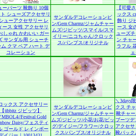
ューパーツ 靴飾り 10個
【可愛さ
ット シューズアクセサリ
ックス c
サンダルデコレーションピ
 シューアクセサリー レ
飾り ジ
ン/Gem Charmz/ジャムチャー
ィース 女性 アクセサリ
ース 女
ムズ/ジビッツ/スマイル/スマ
 おしゃれ かわいい ガー
ューズチ
イリー/ニコちゃん/クロック
ズ サンダル用 シューチ
ン チャ
ス/パンプス/オリジナル
ム クマ ベア ハート デ
ラフル 
コレーション
ェ
＼3day
ロックス アクセサリー
サンダルデコレーションピ
クス チ
【jibbitz ジビッツ】
ン/Gem Charmz/ジャムチャー
靴チャー
MBOL4//Festival Gold
ムズ/ジビッツ/小花/お花/ビッ
ブーツデコ
inbow Daisy/フェスティ
グ/デイジー/フラワー/クロッ
アクセサリ
ル ゴールド レインボー
クス/パンプス/オリジナル
靴バック
デイジー｜10013431